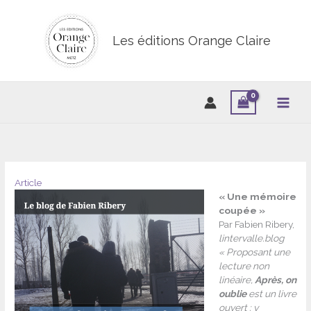
Aller
au
contenu
Les éditions Orange Claire
Article
« Une mémoire
coupée »
Par Fabien Ribery,
lintervalle.blog
« Proposant une
lecture non
linéaire,
Après, on
oublie
est un livre
ouvert : y