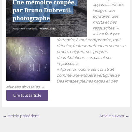
apparaissent des
visages, des
écritures, des
morts et des
ressuscités. »
« Il ne faut pas
s’attendre à tout comprendre, tout
déceler, l’auteur mettant en scène sa
propre énigme, ses propres
déambulations, ses pas et ses
impasses. »
« Après, on oublie est construit
comme une enquête vertigineuse.
Des images pleines pages et des
ellipses abyssales. »
Lire tout l’article
←
Article précédent
Article suivant
→