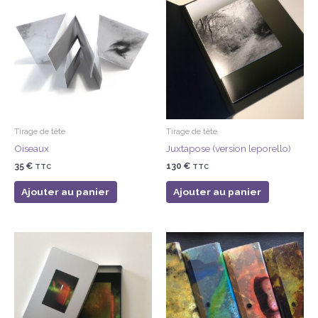
Tirage de tête
Tirage de tête
Oiseaux
Juxtapose (version leporello)
35
€
130
€
TTC
TTC
Ajouter au panier
Ajouter au panier