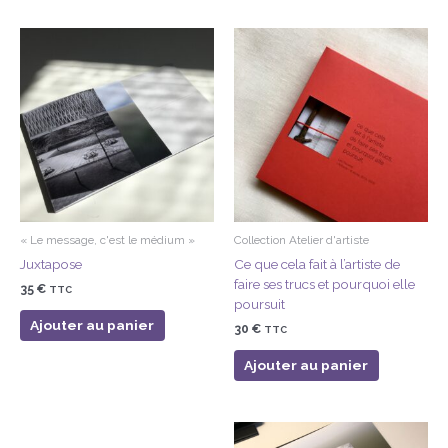
du
plus
récent
au
plus
ancien
« Le message, c'est le médium »
Collection Atelier d'artiste
Juxtapose
Ce que cela fait à l’artiste de
faire ses trucs et pourquoi elle
35
€
TTC
poursuit
Ajouter au panier
30
€
TTC
Ajouter au panier