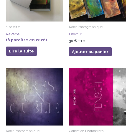
à paraître
Récit Photographique
Ravage
Devour
(à paraître en 2026)
30
€
TTC
Lire la suite
Ajouter au panier
Récit Photographique
Collection PhotosMots